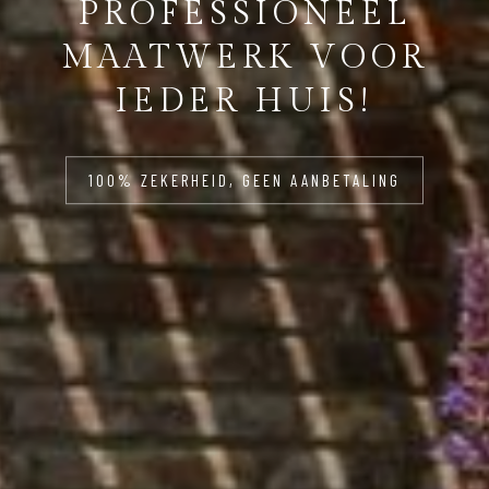
PROFESSIONEEL
MAATWERK VOOR
IEDER HUIS!
100% ZEKERHEID, GEEN AANBETALING