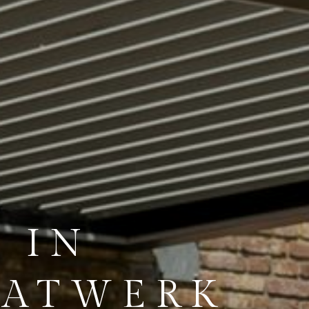
 IN
AATWERK