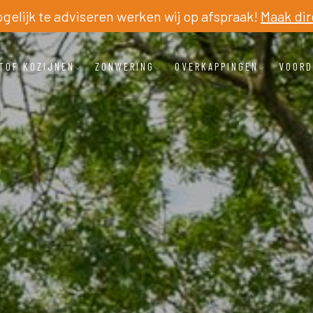
elijk te adviseren werken wij op afspraak!
Maak dir
TOF KOZIJNEN
ZONWERING
OVERKAPPINGEN
VOORD