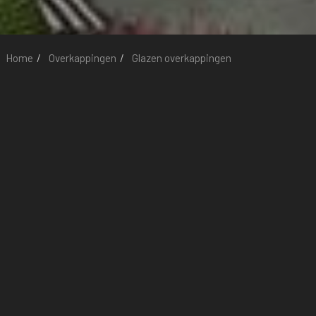
Home
Overkappingen
Glazen overkappingen
Glazen overkappingen
Vergroot uw wooncomfort met een veranda of overkapping aan
uw woning. Zo geniet u nog langer van uw tuin en kiest u
bovendien voor een waarde verhogende toevoeging aan uw
huis.
Wij bieden een ruim aanbod aan veranda’s en tuinoverkappingen
in allerlei soorten en maten, maar altijd van uitermate duurzame