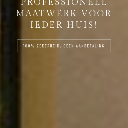
PROFESSIONEEL
MAATWERK VOOR
IEDER HUIS!
100% ZEKERHEID, GEEN AANBETALING