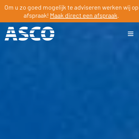
Om u zo goed mogelijk te adviseren werken wij op
afspraak!
Maak direct een afspraak
.