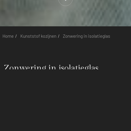
Home
Kunststof kozijnen
Zonwering in isolatieglas
Zonwering in isolatieglas
Natuurlijk wil bijna iedereen een mooi licht huis, met een
moderne of klassieke uitstraling. Steeds meer mensen kiezen
dan ook voor meer glas in hun huis. Voor een groots uitzicht en
meer licht van buiten. Maar met meer glas haal je ook problemen
in huis. Zo wordt licht en warmte moeilijker te reguleren, laat we
het niet over schoonhouden hebben, dat is voor de meeste een