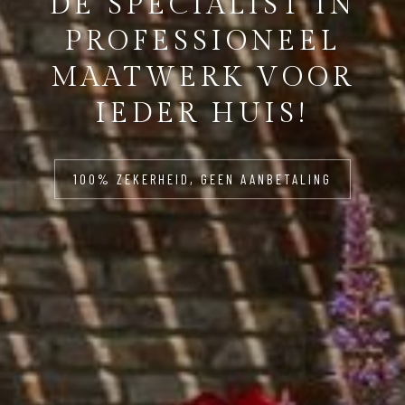
DE SPECIALIST IN
PROFESSIONEEL
MAATWERK VOOR
IEDER HUIS!
100% ZEKERHEID, GEEN AANBETALING