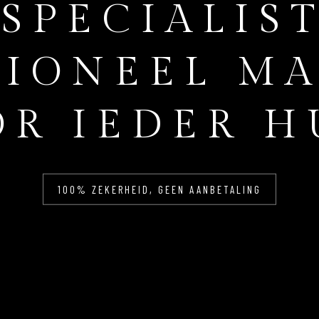
 SPECIALIST
SIONEEL M
R IEDER H
100% ZEKERHEID, GEEN AANBETALING