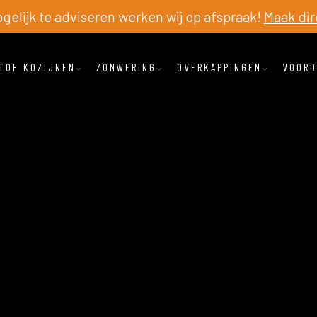
elijk te adviseren werken wij op afspraak!
Maak dir
TOF KOZIJNEN
ZONWERING
OVERKAPPINGEN
VOORD