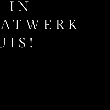
 IN
AATWERK
UIS!